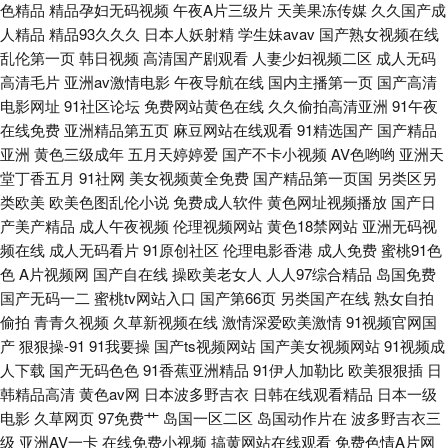
色精品
精品孕妇无码视频
午夜A片三级片
天美果冻传媒
久久国产成
人精品
精品93久久久
日本人妖射精
学生妹avav
国产熟女视频在线
载 www性爱AV 欧美Aⅴ视频 亚洲肉肉网 草莓视频色色 极品丝袜白浆 日本污
乱伦第一页
韩日视频
高清国产剧观看
人妻少妇视频二区
成人无码
高清毛片
亚洲av激情电影
午夜导航在线
国内主播第一页
国产高清
www 91cvom网站 超碰人人爽 久久导航色色 网站免费黄 91尤物18 国产精
电影网址
91社区论坛
免费网站黄色在线
久久偷拍高清亚洲
91午夜
在线免费
亚洲精品第五页
麻豆网站在线观看
91精选国产
国产精品
品第三页 日韩操屄无码影片 97超碰探花 国产中字三区四区 欧美揄拍 在线电
亚洲
黄色三级成年
五月天婷婷爱
国产不卡小视频
AV色哟哟
亚洲天
堂丁香五月
91社网
美女视频黄全免费
国产精品第一页国
另类区另
影AV天堂
类欧美
欧美色图乱伦小说
免费成人软件
黄色网址视频播放
国产日
产美产精品
成人午夜视频
伦理视频网站
黄色18禁网站
亚洲无码视
频在线
成人无码看片
91原创社区
伦理电影香港
成人免费
蜜桃91色
色
A片视频网
国产自在线
操欧美老女人
人人97综合精品
岛国免费
国产无码一二
蜜桃tv网站入口
国产第66页
另类国产在线
熟女自拍
偷拍
青青久视频
久草新视频在线
激情深爱欧美激情
91视频官网国
产
狠狠操-91
91我要操
国产ts视频网站
国产美女视频网站
91视频成
人下载
国产无码色色
91香蕉亚洲精品
91伊人加勒比
欧美狠狠插
日
韩精品高清
黄色av网
日本波多野吉衣
日韩在线观看精品
日本一级
电影
久草网页
97免费艹
岛国一区二区
岛国动作片在
波多野吉衣三
级
亚洲AV一卡
在线免费小视频
搞黄网站在线观看
免费色情A片网