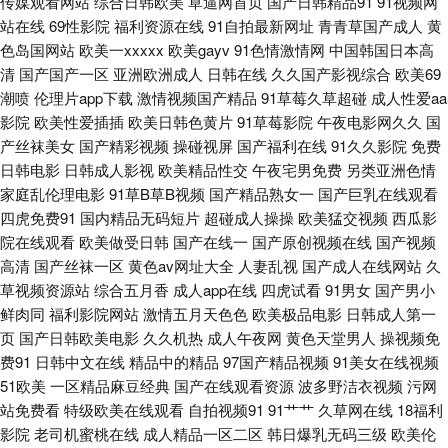
传媒观看网站
综合日韩欧美
草逼网首页
国产日韩精品91
91视频网
站在线
69性影院
福利资源在线
91自拍最新网址
青青草国产成人
黄
频在线 玖玖视频久久 天堂网AV手机版 在线肛交 99有免费精品 福利社禁片
色岛国网站
欧美一xxxxx
欧美gayv
91色情激情网
中国韩国日本高
清
国产国产一区
亚洲欧洲成人
日韩在线
久久国产影视综合
欧美69
韩国有码专区 久热大香蕉 欧美另类TS伪娘 无码福利社 91免费小视频 俺去
潮喷
伦理片app下载
激情视频国产精品
91草莓久草超碰
成人性爱aa
影院
欧美性爱插插
欧美日韩色黄片
91草莓影院
午夜电影网久久
国
也激情文学 国产超碰97 日韩色情AV导航 91豆花tv a片另类 大香蕉久草 国产
产丝袜美女
国产精彩视频
操碰视屏
国产福利在线
91久久影院
免费
日韩电影
日韩成人影视
欧美精品性交
午夜宅男免费
另类亚洲色情
特级直播 久久大香蕉 青青影院学生妹 无码破解无码破解 伊人久久黑料 91全
家庭乱伦理电影
91草B草B视频
国产精品熟女一
国产巨乳在线观看
四虎免费91
国内精品无码短片
超碰成人操操
欧美猛交视频
西瓜影
部免费观看 超碰91在线观看 国产精品电影大全 九一在线 国产浮力 含羞草av
院在线观看
欧美做受日韩
国产在线一
国产原创视频在线
国产视频
高清
国产丝袜一区
黄色av网址大全
人妻乱视
国产成人在线网站
久
社区 超碰人草色欲 综合淫网 成人品人妻久久 国产香蕉99 日韩操逼片 五月
草视频资源站
综合五月香
成人app在线
四虎试看
91男女
国产男小
鲜肉同
福利影院网站
激情五月天色色
欧美极品电影
日韩成人第一
香蕉91 一本色导航 国产91黑料视频 欧美激eyy 人妻激情性爱小说 91香蕉嫩
页
国产日韩欧美电影
久久机热
成人午夜网
黄色天堂男人
操视频免
费91
日韩中文在线
精品中的精品
97国产精品视频
91美女在线视频
草影视 国产91精 另类激情春色 日韩爽片 91人妻资源 国产麻豆9 狼友av影院
51欧美
一区精品麻豆经典
国产在线观看资源
波多野洁衣视频
污网
站免费看
特级欧美在线观看
自拍视频91
91艹艹
久草网在线
18福利
影院
老司机蜜桃在线
成人精品一区二区
韩日爆乳无码三级
欧美伦
青娱乐91av 天堂社一区二区 91社78四虎 超碰地址在线 韩国少妇人妻超碰