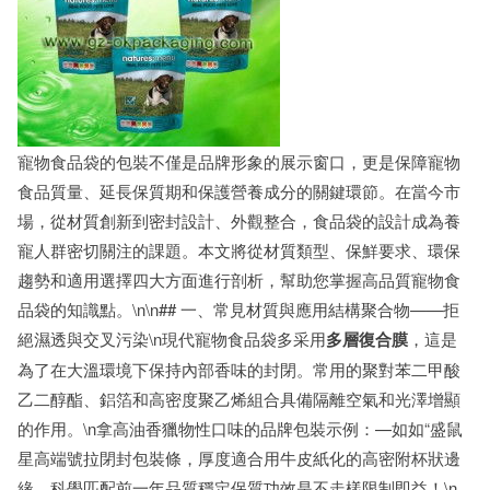
寵物食品袋的包裝不僅是品牌形象的展示窗口，更是保障寵物
食品質量、延長保質期和保護營養成分的關鍵環節。在當今市
場，從材質創新到密封設計、外觀整合，食品袋的設計成為養
寵人群密切關注的課題。本文將從材質類型、保鮮要求、環保
趨勢和適用選擇四大方面進行剖析，幫助您掌握高品質寵物食
品袋的知識點。\n\n## 一、常見材質與應用結構聚合物——拒
絕濕透與交叉污染\n現代寵物食品袋多采用
多層復合膜
，這是
為了在大溫環境下保持內部香味的封閉。常用的聚對苯二甲酸
乙二醇酯、鋁箔和高密度聚乙烯組合具備隔離空氣和光澤增顯
的作用。\n拿高油香獵物性口味的品牌包裝示例：—如如“盛鼠
星高端號拉閉封包裝條，厚度適合用牛皮紙化的高密附杯狀邊
緣。科學匹配前一年品質穩定保質功效是不走樣限制即益！\n