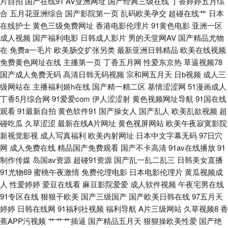
片自拍
国产在线91
AV亚洲网址
国产经典三级在线
丁香婷婷五月综
合
五月花亚洲综合
国产影院第一页
乱码欧美孕交
超碰在线艹
日本
97超碰超碰在线 福利导航 美女视频网站 伊人艹久久 超碰在线精品 久久神马
在线护士
黄色三级免费网址
香港电影伦理片
91黄色电影
亚洲一区
成人视频
国产福利电影
日韩成人影片
男的天堂网AV
国产精品尤物
久久 日韩三级片网址 91次元黄色 超碰肏屄 精品福利导航 日本aⅴ在线网站
在
免费a一毛片
欧美肠交扩张另类
最新亚洲日韩精品
欧美在线视频
免费黄色网址在线
主播第一页
丁香五月网
性爱东京热
草逼视频78
伊人春色影院 东京热三级 欧美大片视频 午夜剧场A片 97超碰源 国产三极片
国产成人免费无码
高清日韩无码视频
宗和网五月天
日b视频
成人三
级网站在
主播福利姬h在线
国产精一精二区
基情涩涩网
51漫画成人
欧美日韩微拍视频 午夜福利小电影 97国产资源 国产盗摄1区 欧美韩性生在
丁香5月综合网
91爱爱com
伊人涩涩射
黄色视频网址导航
91国在线
观看
91最新自拍
黄色软件91
国产操女人
国产乱人
欧美乱欲视频
超
线看 91大香蕉伊人 国产精品18 欧美肏屄网 午夜剧院爽爽 AV淫网 国内成人
碰吃瓜
久草涩涩
最新在线A片网址
黄色视屏网站
欧美午夜寂寞影院
新视觉影视
成人写真福利
欧美内射网址
日本中文字幕无码
97日穴
网
成人免费在线
精品国产免费观看
国产不卡高清
91av在线播放
91
在线AⅤ 欧美日韩视频 午夜福利诱惑 97激情网站 91私拍 日韩乱淫差羞视频
制作传媒
岛国av资源
超碰91资源
国产乱一乱二乱三
日韩美女直播
91尤物69
蜜桃午夜激情
免费伦理电影
日本电影伦理片
黄瓜视频成
99福利在线 韩国三级av 日韩免费观看一级 91福利导航大全 国产福利不卡
人
性爱婷婷
爱豆在线看
麻豆影院爱爱
成人软件视频
午夜宅男在线
91专区在线
狠狠干欧美
国产三级国产
国产欧美日韩在线
97五月天
欧美老妇性爱 亚洲97色色 AVA在线 麻豆一区视频资源 午夜视频导航 肏屄福
婷婷
日韩在线网
91福利社视频
福利导航
A片三级网站
久草视频8
香
蕉APP污视频
艹艹艹插逼
国产精品五月天
狠狠操欧美性爱
国产绝
利院 精品日韩 91呆哥人妻系列 丁香九月大香蕉 欧美成人www 香蕉视频下