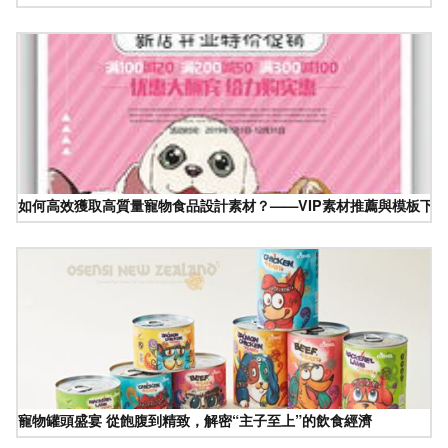
如何高效獲取高質量寵物食品設計素材？——VIP素材推薦與模板下
寵物罐頭盛宴 從飽腹到精致，解密“主子至上”的飲食經濟