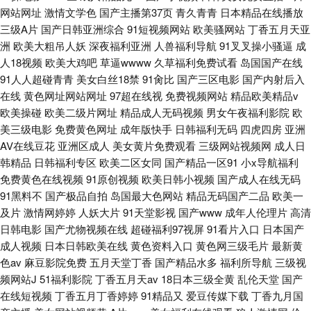
网站网址
激情文学色
国产主播第37页
青久青青
日本精品在线播放
三级A片
国产日韩亚洲综合
91短视频网站
欧美骚网站
丁香五月天亚
洲
欧美大粗吊人妖
深夜福利亚洲
人兽福利导航
91叉叉操小骚逼
成
人18视频
欧美大鸡吧
草逼wwww
久草福利免费试看
岛国国产在线
91人人超碰青青
美女白丝18禁
91肏比
国产三区电影
国产内射后入
在线
黄色网址网站网址
97超在线视
免费视频网站
精品欧美精品v
欧美操碰
欧美二级片网址
精品成人无码视频
男女午夜福利影院
欧
美三级电影
免费黄色网址
成年版快手
日韩福利无码
四虎四房
亚洲
AV在线豆花
亚洲区成人
美女黄片免费观看
三级网站视频网
成人日
韩精品
日韩福利专区
欧美二区女同
国产精品一区91
小x导航福利
免费黄色在线视频
91原创视频
欧美日韩小视频
国产成人在线无码
91黑料不
国产极品自拍
岛国最大色网站
精品无码国产二品
欧美一
及片
激情网婷婷
人妖大片
91天堂影视
国产www
成年人伦理片
高清
日韩电影
国产尤物视频在线
超碰福利97视屏
91看片入口
日本国产
成人视频
日本日韩欧美在线
黄色资料入口
黄色网三级毛片
最新黄
色av
麻豆影院免费
五月天堂丁香
国产精品水多
福利所导航
三级视
频网站J
51福利影院
丁香五月天av
18日本三级全黄
乱伦天堂
国产
在线短视频
丁香五月丁香婷婷
91精品又
爱豆传媒下载
丁香九月国