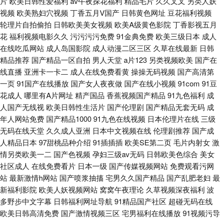
片
欧美日韩性爱福利
av午夜探花福利
精品毛片
久久叉叉
另类人妖
视频
欧美熟妇穴视频
丁香五月V国产
日韩黄色网址
豆花福利视频
轮理片自拍偷拍
日韩欧美美女视频
欧美A级黄色影院
丁香影视五月
花
福利视频电影久久
污污污污免费
91金典免费
欧美三级日本
成人
在线吃瓜网站
成人岛国影院
成人动漫二区三区
久草在线最新
日韩
精品推荐
国产精品一区自拍
男人天堂
a片123
另类视频欧美
国产在
线直播
亚洲卡一卡二
成人在线免费看黄
操操无码视频
国产高清第
一页
91国产在线播放
国产女人夜夜做
国产在线小视频
91com
91豆
花成人
哪里有A片网址
精产国品
香蕉视频国产精品
91九色福利
成
人国产无线视
欧美日韩性生活片
国产伦理剧
国产精品无套无码
成
年人网站免费
国产精品1000
91九色在线视频
日本伦理片在线
三级
无码在线天堂
久久成人亚洲
日本中文视频在线
伦理剧推荐
国产成
人精品日本
97甜桃品种介绍
91插插插
欧美SE第二页
毛片内射女
激
情另类欧美一二
国产色视频
孕妇三级av无码
日韩欧美色综合
美女
社区成人
在线免费看片
日本一级
国产传媒视频网站
免费观看污网
站
最新激情h网站
国产喷浆抽搐
宅男久久国产精品
国产乱肥老妇
最
新福利影院
欧美人妖视频网站
窝窝午夜理论
久草视频深夜福利
波
多野步中文字幕
日韩福利网址导航
91精品国产社区
超碰无码在线
欧美日韩高清免费
国产激情视频三区
宅男福利在线播放
91视频污导