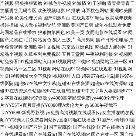
产视频
狠狠擼狠狠擼
91桃色小视频
91激情
91干啪啪
青青操青青干
主播诱惑无码专区
欧美视频电影
91播放
麻豆桃色网站
亚洲欧美国
产另类
欧美伦理另类
国产刺激对白
在线观看91精品
欧美成年视频
操碰操揉
成人微拍福利导航
亚洲欧美国产日韩
成年在线观看免费
岛国精品在线播放
狠狠撸第四色
欧美一页
女同电影在线观看
91网
国产尤物在
毛片网站黄色
狼人三级片
高清男同
国产日韩伦理淫
成
年免费视频
亚洲欧美中文视频
东京热亚洲色图
蜜桃成人超碰网
91
精品小视频
久草福利免费视影
五月天堂网
午夜福利链接
91视频网
站免费看|91视频网站入口|91视频网站下载|91视频网站亚洲一区|91
视频网站一区二区|91视频网站在线|91视频网站在线观看|91视频网
址|91视频网址大全下载|91视频网址入口
超碰97在线小说|超碰97在
线影院|超碰97在线中文字幕|超碰97在线资源|超碰97在线资源站|超
碰97在线资源总站|超碰97在线自慰|超碰97中文字幕人妻|超碰97中
文字幕在线|超碰97资源
yy4080高清影院免费|yy4480伦理伦理
片|YY55TV夜月直播|YY6080理A级伦大片|yy6080午夜我不
卡|YY6080新视野影视|yy免费高清视频在线观看|yy女主播啪啪啪视
频|YY视频大片免费看网站|yy直播啪啪在线播放
91国产小青蛙|91国
产小视频|91国产亚洲|91国产影院|91国产在线|91国产在线播放|91国
产在线观看|91国产在线看|91国产在线视频|91国产在线一区
国产精