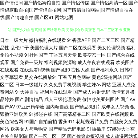
国产情侣tp|国产情侣宾馆自拍|国产情侣传媒|国产情侣高清一区|国产
情侣露脸自拍|国产情侣自拍网|国产情侣自拍网站|国产情侣自拍在
线|国产情趣自拍|国产区91
网站地图
日本一级大片
微拍福利在线观看
91香蕉APP
国产二区三区
国产精
自拍影音在线 肏屄网站 91亚洲色图 国产A√ 高清午夜福利影院 黄色亚洲网
品性
乱伦种子
美国伦理大片
国产二区在线观看
美女伦理视频
福利
偷拍小视频
91社区国产
丁香五月天堂
欧美变态一区
国产综合在线
站 国产少妇自慰高潮 国产噜噜欧美 另类综合欧美变态 日本二三区不卡 亚洲
观看
国产免费一级片
福利视频资源站
成人午夜在线观看
欧美图片
在线观看
在线观看h视频
国产a级0
变性人妖
国产福利永久
日韩中
九一 亚洲欧美专区 韩国AV导航 天天操夜夜撸 偷拍网玖玖 91在线网址 免费
文字幕观看
足交在线播放91
丁香五月色网站
黄色3级抢网站
国产一
区二区
日本一级婬片
久久免费手机视频
学生妹Av网站
亚洲人成免
看片成人91 无码专区伦理三级 91手机小视频 超碰99人人乐 护士AV采精AV
费网站
91大神自拍
福利片在线观看
国产成人内射无码
激情五月极
品婷婷
国产剧情精品
成人三级伦理免费
偷怕欧美亚州图片
国产AV
91传媒性爱视频 九一豆花网站 日本欧美色图 亚洲人一级 91露脸双飞 AV天
国产AV
97亚洲精华液
国内精自线
国产精品3级片
成年女人视频
狠
狠撸亚洲欧美
91操碰在线
国产高清精品二区
国产欧美在线视频
欧
堂成人网 超碰影视福利 国产在线91 玖玖精品 青青青操 午夜性爱av 97色干
美色综合网
91国产自拍偷拍
香蕉911
花蝴蝶看片免费
白丝美女免费
网站
欧美女人与动物交
国产精品无码电影
91插插库
97超碰大香蕉
福利在线播放1 激情国产 欧美性爱在线影院 无码转区 影视先锋操 成人网址
户外自慰影院
国产一区二区二区
国产偷窥盗摄视频
成人动漫网站观