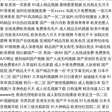
看
欧美第一页夜夜
91成人精品视频
蜜桃爱爱视频
乱伦熟女五月天
在线观看 黄色色情 久久香蕉丁香 性欧美日韩 91美女艹逼网站 av播放网址
91香蕉视
福利在线视频直播
一区xxxxx
岛国大片免费视频
一道日本
亚洲香蕉
国产91高清精品
国产一区二区福利
伦理在线播放
人妻无
变态另类av 东京热蜜桃麻豆 久草福利流水视频 免费在线毛片 人人插人人乐
码精品
91自拍在线观看
国产一级片内射
夜夜骑青青草
欧美色图人
妻
在线免费欧美视频
免费黄色毛片
成人精品无码视频
欧美午夜极
日韩天堂 亚洲老司机AV 91超碰人人摸 97福利射 大香蕉资源站 日韩A片做爱
品
性欧美ⅩⅩⅩⅩ乱
欧美色色六月天
91影视网
午夜伦不卡
加勒比性
爱网
青草国产在线视频
亚洲国产精品导航
欧美色淫
波多野结依电
网站 91天堂网 a黄瓜v片 成人免费视频 麻豆一区二区 日韩干逼视频 亚洲av
影
91狠狠撸
成人深夜电影
精品国产美女剃毛
加勒比熟女
91碰在线
欧美裸模
萌白酱国产一区
美国一级AV
国产人在线成免费
免费黄色
网子 91妹妹 97超碰青娱乐 抖阴一二区 海角社区猫先生 免费看片VT 欧亚性
A片网址
微拍福利国产视频
国产人成无码视频
国产原创区色花堂
在
线免费黄A片
久草福利
乱伦家庭
成人午夜免费视频
人妖射精
国产
屁屁
国产精品天干天
国产精品午夜一区
中文字幕无码人妻
日本不
爱 日韩国产在线 五月婷婷社区 中文字幕无线观 成人毛片基地 含羞草福利影
卡二区
国产日韩91
久草福利视频网
91日日夜夜91
超碰碰天天操
91
草草酒店视频
韩日一区二区
国产激情视频网站
成人视频日本
茄子
院 男人午夜剧场AB 网站黄免费 亚洲色图私拍91 97超碰97 成人小视频APP
视频污
亚洲色欲天天
成人丝瓜视频下载
日韩逼网
精东传媒入口
黄
wwww色
香港伦理电影在线
成人影院在线播放
欧美足交一区二区
激情色色AV网 另类欧美性爱 人人操人人爽 五月天二区 在线观看国产成年
91视频电影
另类四虎
亚洲东京热
国产不卡在线
91九色视频
日本天
堂视频导航
日本三级光棍影院
91大神精品
欧美怡红院院二区
爱豆
www91视频 东方四虎 国产精品自拍官网 久草免费网站 青娱乐91超碰 97视