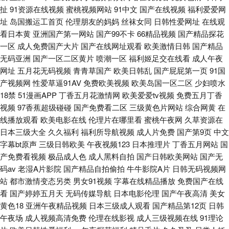
扯
91资源在线视频
蜜桃视频网站
91中文
国产在线视频
福利爱爱网
址
岛国搬运工首页
伦理朋友的妈妈
丝袜女同
日韩性爱网址
在线观
看日本黄
亚洲国产第一网站
国产99不卡
66精品视频
国产精品探花
一区
成人免费国产大片
国产在线网址观看
欧美激情日韩
国产精品
无码亚洲
国产一区二区黄片
喷潮一区
福利姬足交在线看
成人午夜
网址
五月花无码视频
青青草国产
欧美日韩乱
国产屁屁第一页
91国
产视频网
性爱草逼91AV
免费欧美视频
欧美岛国一区二区
少妇喷水
18禁
51漫画APP
丁香五月花激情网
欧美爱爱tv视频
免费五月丁香
视频
97香蕉超级碰碰
国产免费看二区
三级黄色片网站
综合网黄
在
线播放观看
欧美电影在线
伦理片在哪里看
蜜桃午夜网
久草资源在
日本三级大全
久久福利
福利所导航视频
成人片免费
国产第9页
中文
字幕bt原声
三级日韩欧美
午夜视频123
日本推理片
丁香五月网站
国
产免费看视频
极品成人色
成人黑料自拍
国产日韩欧美网站
国产无
码av
老湿A片影院
国产精品自拍偷拍
牛牛影院A片
日韩无码视频网
站
都市激情变态另类
男女91视频
字幕在线精品播放
免费国产在线
看
国产婷婷五月天
无码传媒导航
日本电影伦理
国产午夜高清
美女
黄色18
亚洲午夜精品视频
日本三级成人观看
国产精品第12页
日韩
午夜场
成人视频高清免费
伦理在线影视
成人三级视频在线
91理论