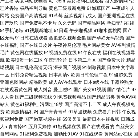
产主播
美女网站视频黄
A片com
美女福利在线观看
狼人激情网
伦
理片香港
极品福利导航
黄色三级最新免费
91嫩草国产
午夜成年人
网站
免费国产高清视频
91草莓
丝瓜视频污成人
国产亚洲视品在线
国产玖玖
国产免费毛不卡片
久久无码
国产精品网络
孕妇无码在线
91手机论坛
91视频新地址
91日逼
午夜啪视频
91啪水蜜桃网
国产二
区无码
91日韩在线观看
西瓜影院视频全集
国产孕妇无码视频
国产
在线福利
国产在线日皮片
午夜神马伦理
毛片网站美女
AV福利激情
毛片
黄色网在线播放
91视频免费在线
91午夜在线
福利在线视频导
航
欧美喷潮一区二区
午夜理论片
日本第二片区
国产免费大片
精品
呦视频
日本乱伦高清无码
深夜国产视频
91刺激视频
日本中文字幕
一区
日韩免费精品视频
日本高清v
欧美日韩伦理午夜
91碰超免费
亚洲色图网站
精品欧美
成人AV在线观看
日本a级在线
干露脸熟女
在线观看黄色网
成人抖音
爰上碰91
国产美女91视频
国产情侣片
97
人人看
国产三级视频在线
91免费视频精品
国产精品另类
黄色AV网
站人
黄色91福利社
污网址18禁
国产高清不卡二区
成人午夜视频免
费
欧美激情福利网
国产青青青草
91草逼视频
免费看片日韩
午夜视
频福利免费
国产嫩草视频在线
69叉叉叉
最新日本在线视频
日韩成
人a
青青操91
五月天婷婷
91短视频在线
国产在线观看的
白丝美女
自慰网站
91福利免费视频
加勒比91AV
91在线观看
黄网站av在线
国