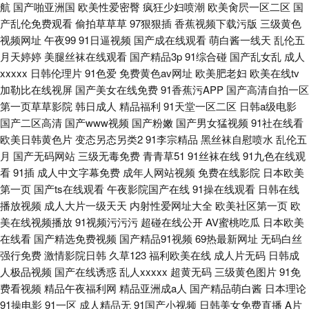
航
国产啪亚洲国
欧美性爱密臀
疯狂少妇喷潮
欧美肏屄一区二区
国
产乱伦免费观看
偷拍草草草
97狠狠插
香蕉视频下载污版
三级黄色
视频网址
午夜99
91日逼视频
国产成在线观看
萌白酱一线天
乱伦五
月天婷婷
美腿丝袜在线观看
国产精品3p
91综合碰
国产乱女乱
成人
xxxxx
日韩伦理片
91色爱
免费黄色av网址
欧美肥老妇
欧美在线tv
加勒比在线视屏
国产美女在线免费
91香蕉污APP
国产高清自拍一区
第一页草草影院
韩日成人
精品福利
91天堂一区二区
日韩a级电影
国产二区高清
国产www视频
国产粉嫩
国产男女猛视频
91社在线看
欧美日韩黄色片
变态另态另类2
91李宗精品
黑丝袜自慰喷水
乱伦五
月
国产无码网站
三级无毒免费
青青草51
91丝袜在线
91九色在线观
看
91插
成人中文字幕免费
成年人网站视频
免费在线影院
日本欧美
第一页
国产ts在线观看
午夜影院国产在线
91操在线观看
日韩在线
播放视频
成人大片一级天天
内射性爱网址大全
欧美社区第一页
欧
美在线视频播放
91视频污污污
超碰在线公开
AV蜜桃吃瓜
日本欧美
在线看
国产精选免费视频
国产精品91视频
69热最新网址
无码白丝
强行免费
激情影院日韩
久草123
福利欧美在线
成人片无码
日韩成
人极品视频
国产在线诱惑
乱人xxxxx
超黄无码
三级黄色图片
91免
费看视频
精品午夜福利网
精品亚洲成a人
国产精品萌白酱
日本理论
91操电影
91一区
成人精品无
91国产小视频
日韩美女免费直播
A片