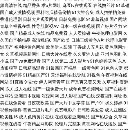
频高清在线
精品香蕉
求a片网址
麻豆tv在线观看
在线撸丝片
91草碰
插插插色 亚洲欧美千涩 97亚洲狠狠 国产91福利 久热伊人 人人爱人人摸 99
国产成人激情视频
黑料吃瓜精品偷拍
91大神合集
成人拍拍拍免费
香港伦理剧
日韩大片观看网址
日韩免费电影
91羞羞视频
国产网站
热视屏 韩国久久精品视频 日韩黄色成人网站 亚洲性爱影院 av一区二区 国产
青草全福视在线
性导航影视AV
日本一级在线视频
国产好片浮力
91
久操
国产精品成人在线
精品免费看
人人看操碰
午夜伦理电影网
久
久国自产拍精品
高清乱码0
国产欧美
日韩三级黄色A片
伦理电影亚
精品97 巨乳后入 色一本道 中日韩欧成人网址 成人论坛欧美日韩 老湿机福利
洲国产
福利姬黄色网址
欧美伊人影院
丁香成人五月花
黄色网网址
女
久草视频最新网址
日韩大片在线看
久久亚洲人成
亚州色图乱伦
局影院 午夜电影日韩 91色搞 大香蕉AB 久草美女视频 人人操碰成人 亚洲喷
小说
国产va免费观看
国产人妖第二
成人影片h
91色婷婷瑟色
东京
热狠狠草
日韩精品观看
91最新国产精品
一级黄色网
91色色人妻
都
水 97亚州色图 东方AV影库 日韩awww新片 伊人成人电影 波多结野毛片A片
市激情婷婷
91精品国产91
云涩福利在线导航
91视色
午夜福利在线
网站
91直播
91处女
伊人网青青草
国产又爽又黄又无
久草福利资源
韩国ts伪娘自慰 日本五区视频 3级片av片网 超碰人人爱人人艹 精品国产97
网
东方成人在线
国产一级免费大片
成年免费视频网站
国产在线播
放网站
亚洲日本视频
淫淫网网
成人影视国产在线
深夜福利网址
欧
日本黄色 97超碰人人干 狠狠撸狠狠操 日本高清乱 亚洲丝袜91视频 a片导行
美在线免费看
日夜夜欧美
国产大片中文字幕
国产片91
操久婷婷
91
视频你懂得
黄色三级片毛片
免费电影片
日韩欧美爱爱
成人亚洲区
精东一级片aV 人人操人人摸超碰 亚洲淫色网站 jk白丝被射 久久性交网 三级
欧美性16
成人色情黄片在线
在线观看亚洲精品
国产热综合
久草网
视频在线看
午夜精品网影院
伦理片完整版
黄视网站在线播放
国产
片青青草 91大神孕妇 成人91破解版 激情内射网站 人人骑人人妻 性爱东京热