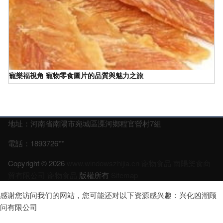
寵樂福視角 寵物零食圖片的品質與魅力之旅
地址：河南省南陽市宛城區溧河鄉程官營村7組
電話：1893726**
Copyright © 2026
www.windowszhijia.cn
寵物食品
南陽樂食商
貿有限公司
寵物食品
版權所有
Sitemap
感谢您访问我们的网站，您可能还对以下资源感兴趣：兴化凶潮顾
问有限公司