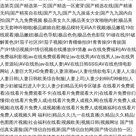
选第页|国产精选第一页|国产精选一区蜜芽|国产精选在线|国产精液
无码|国产精英自在线|国产九九|国产九九操逼大全|国产九九国内自
拍|国产九九免费视频
极品美女久久|极品美女沙发啪啪内射|极品美
女无套呻吟啪啪|极品媚娘自慰|极品模特无码A片视频|极品嫩苞19在
线观看|极品嫩妞|极品色导航|极品色色|极品色色影院
91碰在线|91破
解黄色|91茄子社区|91茄子视频|91青榴偷拍|91青青操|91青娱国
产|91情侣视频|91情侣视频在线播放|91情趣
av在线免费福利|AV在线
免费福利影视|av在线免费观看网址|av在线男|AV在线男人|av在线男
人资源站|AV在线热|av在线人妻|AV在线日韩SSS|AV在线色情电影
网站
人妻巨大乳HD免费看|人妻浪潮av|人妻伦情欲电车|人妻人人澡|
人妻日韩|人妻日韩欧美综合制服|人妻上司|人妻少妇69式99偷拍|人
妻少妇被猛烈进入中文|人妻少妇精品无码专区啵多
在线看片免费观
看|在线看片免费观看不卡|在线看片免费观看大片|在线看片免费你们
懂得|在线看片免费人成|在线看片免费人成视久网|在线看片免费人成
视频|在线看片免费人成视频播|在线看片免费人成视频福利|在线看片
免费人成视频久网
福利社|精品久久|九一在线直播|久精品|久久精品|
色图图片视频|社会福利在线看|视频欧美|视频日韩|视频网址
国产情
侣真实露脸|国产情侣自拍视屏|国产情侣自拍网|国产情侣自拍一区|