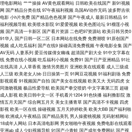
理电影网站
艹艹操操
AV黄色观看网站
日韩欧美在线国产
新91视频
网
国产精品分类在线
97午夜福利视频
岛国AV动作无码
波多野吉依
欧美性爱做五月天 伊人综合香蕉另类 久久在想5 日韩无码资源站 伊人影视
电影
小h片免费
国产精品色色视屏
国产午夜成人
最新日韩精品
91
福利视频导航
欧美喷水影院
91爱爱视频
欧美色图论坛
91榴莲小视
97 97视频在线观看 日本女人日叉网站 91尤物白虎 超碰丝袜 国产三级网址
频
国产高清一卡新区
国产看片资源
二色吧97资源站
欧美日韩另类0
91华人
国产日韩一区二区
日本网站在线免费
免费潮喷
91原创国产
老司机网址 熟女少妇系列 中文无码少妇丰满 av大香蕉久久 国产成人在线免
视频
成人吃瓜福利
国产在线9
操碰高清免费视频
午夜电影全集
国产
AV无码
人妻系列
爱豆传媒倩女幽魂
超清国产剧大全
91中文字幕在
费 亚洲天堂有码 操熟女视频播放 国产一页 老司机福利影院 日韩精品乱 尤物
线
免费在线小视频
吃瓜福利小视频
免费91
国产日产亚洲精品
91社
在线高清
人人草香蕉
激情另类图片
亚洲欧美在线观看
成人三级成
喷水 www日本A 国产嫖妓自拍 美女视频不卡 三级片网片 日本色色 91色片
人三级
欧美老女人bb
日日操第一页
91网豆花视频
91福利剧场
免费
影视观看
91视频国产自拍
国产美女在线视频
欧美又大
无码四虎
女
福利社午夜剧场 九一福利区 欧亚一本视频 婷婷色黑料91 91次元网官网 白丝
同激吻视频
极品性爱导航
欧美国产拳交喷奶
中文字幕第三页
超碰
成人影视
欧美日韩中文一区
手机看片1204
91色快播
福利撸影院
激
学姐在线自慰 黄色网页大全 日本成人大片 伊人婷婷大香蕉 a导航福利天堂
情五月天国产
综合网五月天
美女主播青草
国产高清不卡视频
四虎
影视
欧美一区在线
操碰视频
五月天婷婷欧美
欧美大BB
国产福利啪
国产三级视频 男女上床黄色 日韩免费观看一级 伊人综合大香蕉 97搞色 大香
啪
欧洲成人午夜精品
国产精品美乳
男人操蜜桃视频
无码射精网站
18成年人网站
日本高清电影网
男女啪啪午夜视频
免费电影在线观看
蕉伊人色 欧美色一区 午夜偷拍福利 变态另类人妖综 韩日手机免费无码 日韩
亚洲ab
成人少妇视频导航
91国产小青蛙
国产成年免费网站
国产视